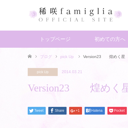
トップページ
初めての方へ
ブログ
pick Up
Version23 煌めく星
2014.03.21
pick Up
Version23 煌めく
Tweet
Share
+1
Hatena
Pocket