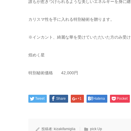
誰もが惹きつけられるような美しいエネルギーを身に纏
カリスマ性を手に入れる特別秘術を贈ります。
※インカント、綺麗な華を受けていただいた方のみ受け
煌めく星
特別秘術価格 42,000円
Tweet
Share
+1
Hatena
Pocket
投稿者:
kizakifamiglia
pick Up