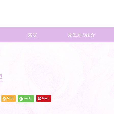
鑑定
先生方の紹介
星
RSS
feedly
Pin it